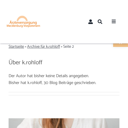
Zum
Inhalt
springen
Toggle
Werkzeugle
Navigat
Home
Startseite
»
Archive für k.rohloff
»
Seite 2
Über uns
Über
k.rohloff
Aktuelles
Der Autor hat bisher keine Details angegeben.
Bisher hat k.rohloff, 30 Blog Beiträge geschrieben.
Mitglieder
Mitglied werden