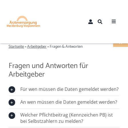
Zum
Inhalt
springen
Toggle
Werkzeugle
Navigat
Home
Startseite
»
Arbeitgeber
»
Fragen & Antworten
Über uns
Fragen und Antworten für
Arbeitgeber
Aktuelles
Für wen müssen die Daten gemeldet werden?
Mitglieder
An wen müssen die Daten gemeldet werden?
Mitglied werden
Welcher Pflichtbeitrag (Kennzeichen PB) ist
bei Selbstzahlern zu melden?