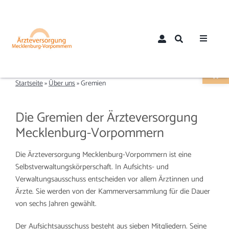
Zum
Inhalt
springen
Toggle
Werkzeugle
Navigat
Home
Startseite
»
Über uns
»
Gremien
Über uns
Die Gremien der Ärzteversorgung
Mecklenburg-Vorpommern
Aktuelles
Die Ärzteversorgung Mecklenburg-Vorpommern ist eine
Selbstverwaltungskörperschaft. In Aufsichts- und
Mitglieder
Verwaltungsausschuss entscheiden vor allem Ärztinnen und
Ärzte. Sie werden von der Kammerversammlung für die Dauer
Mitglied werden
von sechs Jahren gewählt.
Der Aufsichtsausschuss besteht aus sieben Mitgliedern. Seine