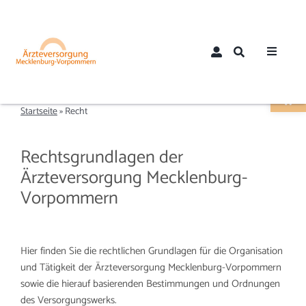
Zum
Inhalt
springen
Toggle
Werkzeugle
Navigat
Home
Startseite
»
Recht
Über uns
Rechtsgrundlagen der
Ärzteversorgung Mecklenburg-
Aktuelles
Vorpommern
Mitglieder
Hier finden Sie die rechtlichen Grundlagen für die Organisation
und Tätigkeit der Ärzteversorgung Mecklenburg-Vorpommern
Mitglied werden
sowie die hierauf basierenden Bestimmungen und Ordnungen
des Versorgungswerks.