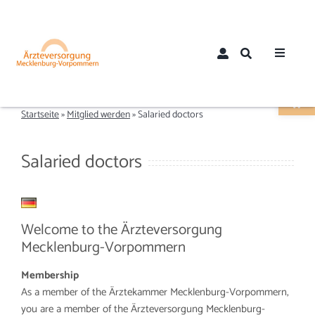
Zum
Inhalt
springen
Toggle
Werkzeugle
Navigat
Home
Startseite
»
Mitglied werden
»
Salaried doctors
Über uns
Salaried doctors
Aktuelles
Welcome to the Ärzteversorgung
Mitglieder
Mecklenburg-Vorpommern
Membership
Mitglied werden
As a member of the Ärztekammer Mecklenburg-Vorpommern,
you are a member of the Ärzteversorgung Mecklenburg-