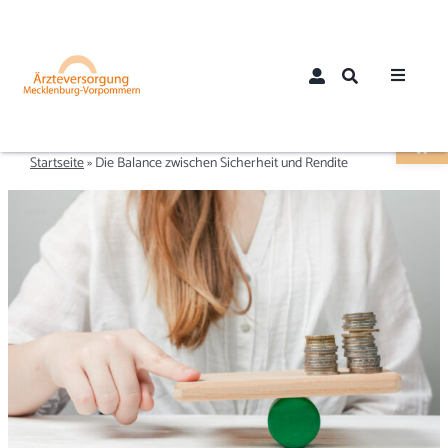
Zum
Inhalt
springen
Toggle
Werkzeugle
Navigat
Home
Startseite
»
Die Balance zwischen Sicherheit und Rendite
Über uns
Aktuelles
Mitglieder
Mitglied werden