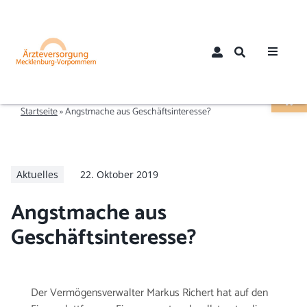
Zum
Inhalt
springen
Toggle
Werkzeugle
Navigat
Home
Startseite
»
Angstmache aus Geschäftsinteresse?
Über uns
Aktuelles
22. Oktober 2019
Aktuelles
Angstmache aus
Mitglieder
Geschäftsinteresse?
Mitglied werden
Der Vermögensverwalter Markus Richert hat auf den