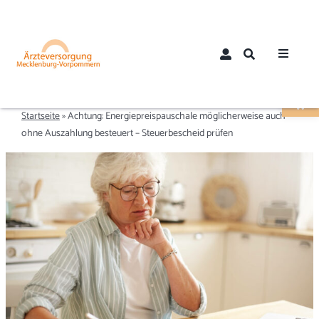
Zum
Inhalt
springen
Toggle
Werkzeugle
Navigat
Home
Startseite
»
Achtung: Energiepreispauschale möglicherweise auch
ohne Auszahlung besteuert – Steuerbescheid prüfen
Über uns
Aktuelles
Mitglieder
Mitglied werden